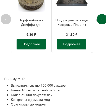
‹
›
Торфотаблетка
Поддон для рассады
Поддо
Джиффи для
Кострома Пластик
По
рассады d-33мм
пластиковый
пласт
21х21х1,7см
9.30 ₽
31.80 ₽
Подробнее
Подробнее
П
Почему Мы?
Выполнили свыше 150 000 заказов
Более 10 лет успешной работы
Более 50 000 покупателей
Контракты с домами мод
Оригинальные модели