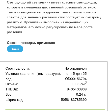
Светодиодный светильник имеет красные светодиоды,
которые в смешении дают нежный розоватый оттенок.
Такое освещение не раздражает глаза.лампа полного
спектра для зеленых растений способствует их быстрому
развитию. Кронштейн выполнен из нержавеющих
материалов, его можно регулировать по мере роста
растения.
Сезон - посадки, примения:
Зима
Срок годности:
Не ограничен
Условия хранения (температура):
от +5 до +25
Код:
Of000156794
3
Объем:
0.03 см
ТНВЭД:
9405403909
Вес:
0.24 кг
Штрих-код:
5056183785390