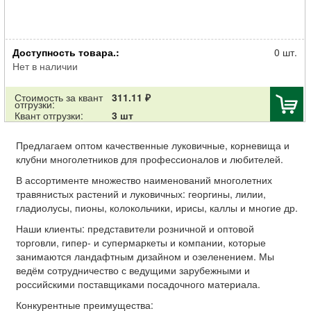
Луковица НВМ Лилия Азиатская Перпл Харт 10/12 2шт
Доступность товара.:
0 шт.
Нет в наличии
Стоимость за квант
311.11 ₽
отгрузки:
Квант отгрузки:
3 шт
Предлагаем оптом качественные луковичные, корневища и
клубни многолетников для профессионалов и любителей.
В ассортименте множество наименований многолетних
травянистых растений и луковичных: георгины, лилии,
гладиолусы, пионы, колокольчики, ирисы, каллы и многие др.
Наши клиенты: представители розничной и оптовой
торговли, гипер- и супермаркеты и компании, которые
занимаются ландафтным дизайном и озеленением. Мы
ведём сотрудничество с ведущими зарубежными и
российскими поставщиками посадочного материала.
Конкурентные преимущества: