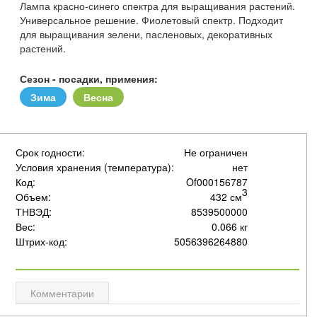
Лампа красно-синего спектра для выращивания растений.
Универсальное решение. Фиолетовый спектр. Подходит
для выращивания зелени, пасленовых, декоративных
растений.
Сезон - посадки, примения:
Зима
Весна
Срок годности:
Не ограничен
Условия хранения (температура):
нет
Код:
Of000156787
3
Объем:
432 см
ТНВЭД:
8539500000
Вес:
0.066 кг
Штрих-код:
5056396264880
Комментарии