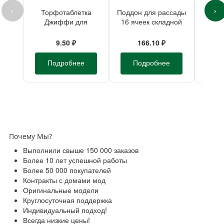
‹
›
Торфотаблетка
Поддон для рассады
П
Джиффи для
16 ячеек складной
пр
рассады d-24мм
пластик 28х28х10см
АЛЬ
Полипласт
зе
9.50 ₽
166.10 ₽
пласт
к
Подробнее
Подробнее
П
Почему Мы?
Выполнили свыше 150 000 заказов
Более 10 лет успешной работы
Более 50 000 покупателей
Контракты с домами мод
Оригинальные модели
Круглосуточная поддержка
Индивидуальный подход!
Всегда низкие цены!