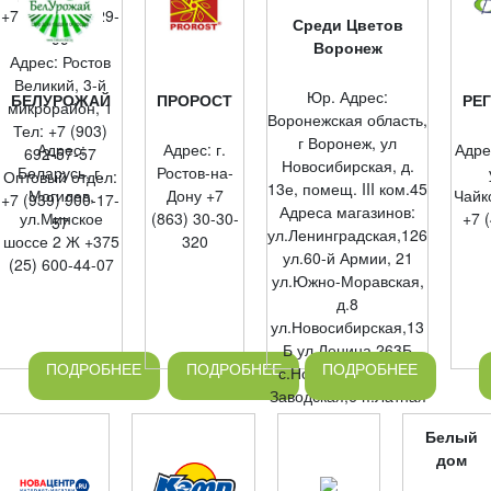
+7 (901) 277-29-
Среди Цветов
99
Воронеж
Адрес: Ростов
Великий, 3-й
Юр. Адрес:
БЕЛУРОЖАЙ
ПРОРОСТ
РЕ
микрорайон, 1
Воронежская область,
Тел: +7 (903)
г Воронеж, ул
Адрес:
Адрес: г.
Адрес
692-57-57
Новосибирская, д.
Беларусь, г.
Ростов-на-
Оптовый отдел:
13е, помещ. III ком.45
Могилев,
Дону +7
Чайк
+7 (939) 900-17-
Адреса магазинов:
ул.Минское
(863) 30-30-
+7 
57
ул.Ленинградская,126
шоссе 2 Ж +375
320
ул.60-й Армии, 21
(25) 600-44-07
ул.Южно-Моравская,
д.8
ул.Новосибирская,13
Б ул.Ленина,263Б
ПОДРОБНЕЕ
ПОДРОБНЕЕ
ПОДРОБНЕЕ
с.Новая Усмань ул.
Заводская,6 п.Латная
Белый
дом