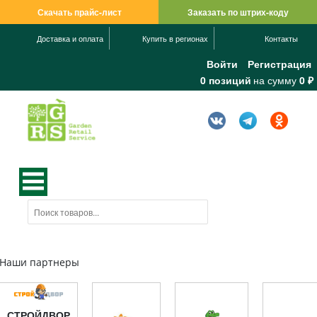
Скачать прайс-лист
Заказать по штрих-коду
Доставка и оплата
Купить в регионах
Контакты
Войти
Регистрация
0 позиций
на сумму
0 ₽
Наши партнеры
СТРОЙДВОР