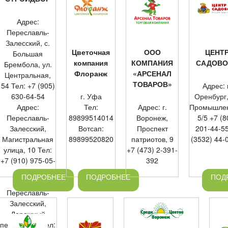
Адрес:
Переславль-
Залесский, с.
Цветочная
ООО
ЦЕНТ
Большая
компания
КОМПАНИЯ
САДОВО
Брембола, ул.
Флоранж
«АРСЕНАЛ
Центральная,
ТОВАРОВ»
Адрес: 
54 Тел: +7 (905)
г. Уфа
Оренбург,
630-64-54
Тел:
Адрес: г.
Промышлен
Адрес:
89899514014
Воронеж,
5/5 +7 (8
Переславль-
Вотсап:
Проспект
201-44-55
Залесский,
89899520820
патриотов, 9
(3532) 44-
Магистральная
+7 (473) 2-391-
улица, 10 Тел:
392
+7 (910) 975-05-
05
ПОДРОБНЕЕ
ПОДРОБНЕЕ
ПОД
Адрес:
Переславль-
Залесский,
Дорожный
переулок, 2 Тел: