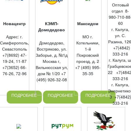
Оптовый
отдел 8-
980-710-88
60
Новацентр
КЭМП-
Максидом
г. Калуга,
Домодедово
ул. С.
Адрес: г.
МО г.
Разина, 12
Симферополь,
Домодедово,
Котельники,
+7(4842)
Севастополь
Востряково, ул.
1-й
333-216
+7(8692) 47-
Заборье, д. №1д
Покровский
г. Калуга, ш
19-24, 11-87
Москва г,
проезд, д. 2
Грабцевское
+7(3652) 66-
Вильнюсская ул,
+7 (495) 995-
22 +7(4842
76-26, 72-96
дом № 1/20 +7
35-35
333-216
(495) 926-32-08
г. Калуга,
Энернетико
ПОДРОБНЕЕ
ПОДРОБНЕЕ
ПОДРОБНЕЕ
3 +7(4842
333-216