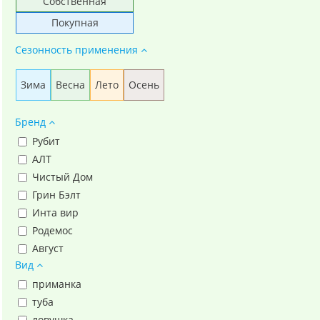
Собственная
Покупная
Сезонность применения
Зима
Весна
Лето
Осень
Бренд
Рубит
АЛТ
Чистый Дом
Грин Бэлт
Инта вир
Родемос
Август
Вид
Рости
приманка
туба
ловушка