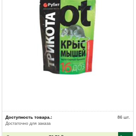
Родентицид Рубит от крыс и мышей мумифиц. приманка тесто
Доступность товара.:
брикет ТРИКОТА 16 доз 150г
86 шт.
Достаточно для заказа