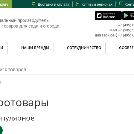
-коду
Доставка и оплата
Купить в регионах
Конт
нальный производитель
+7 (495) 
 товаров для сада и огорода
MAX +7 (905) 
для звонков 🕻 +7 (495) 
ИИ
НАШИ БРЕНДЫ
СОТРУДНИЧЕСТВО
GOGREE
ы
оотовары
пулярное