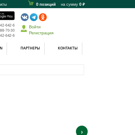
0 позиций
на сумму
0 ₽
акты
642-642-6
Войти
588-70-30
Регистрация
642-642-6
N
ПАРТНЕРЫ
КОНТАКТЫ
›