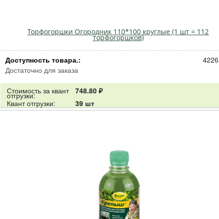
Торфогоршки Огородник 110*100 круглые (1 шт = 112
торфогоршков)
Доступность товара.:
4226
Достаточно для заказа
Стоимость за квант
748.80 ₽
отгрузки:
Квант отгрузки:
39 шт