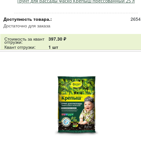
Грунт для рассады Фаско Крепыш прессованный 25 л
Доступность товара.:
2654
Достаточно для заказа
Стоимость за квант
397.30 ₽
отгрузки:
Квант отгрузки:
1 шт