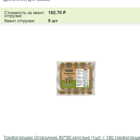
Стоимость за квант
162.70 ₽
отгрузки:
Квант отгрузки:
5 шт
Торфогоршки Огородник 80*80 круглые (1шт = 180 торфогорш