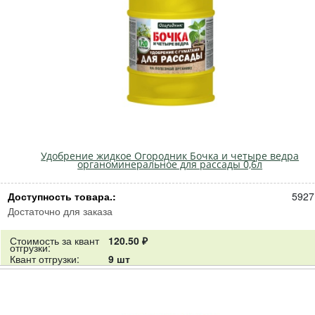
Удобрение жидкое Огородник Бочка и четыре ведра
органоминеральное для рассады 0,6л
Доступность товара.:
5927
Достаточно для заказа
Стоимость за квант
120.50 ₽
отгрузки:
Квант отгрузки:
9 шт