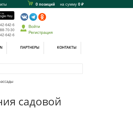
0 позиций
на сумму
0 ₽
акты
642-642-6
Войти
588-70-30
Регистрация
642-642-6
N
ПАРТНЕРЫ
КОНТАКТЫ
рассады
ния садовой