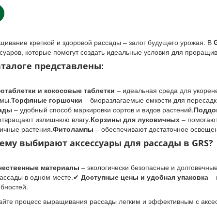
ивание крепкой и здоровой рассады – залог будущего урожая. В
суаров, которые помогут создать идеальные условия для проращив
аталоге представлены:
отаблетки и кокосовые таблетки
– идеальная среда для укорен
емы.
Торфяные горшочки
– биоразлагаемые емкости для пересадк
ады
– удобный способ маркировки сортов и видов растений.
Поддо
отвращают излишнюю влагу.
Корзины для луковичных
– помогают
ичные растения.
Фитолампы
– обеспечивают достаточное освещени
ему выбирают аксессуары для рассады в GRS?
чественные материалы
– экологически безопасные и долговечны
рассады в одном месте.✔
Доступные цены и удобная упаковка
– 
бностей.
айте процесс выращивания рассады легким и эффективным с аксе