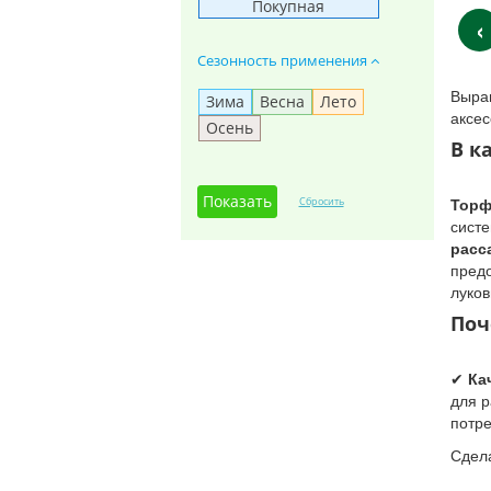
Покупная
‹
Сезонность применения
Выращ
Зима
Весна
Лето
аксес
Осень
В к
Торф
сист
расс
пред
луков
Поч
✔
Ка
для 
потре
Сдел