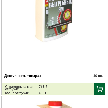
Очиститель Доктор Робик 409 выгребных ям 798мл
Доступность товара.:
30 шт.
Стоимость за квант
718 ₽
отгрузки:
Квант отгрузки:
6 шт