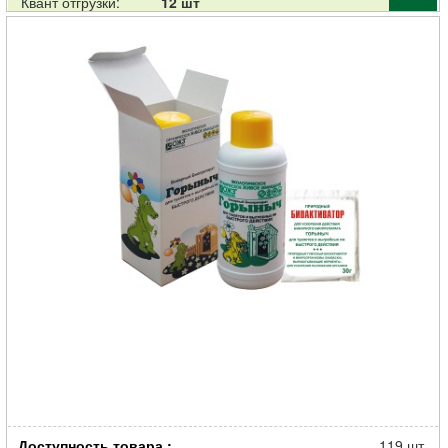
Квант отгрузки:
12 шт
Очиститель БашИнком Горыныч для септиков, туалетов и
Доступность товара.:
выгребных ям 0,5л
119 шт.