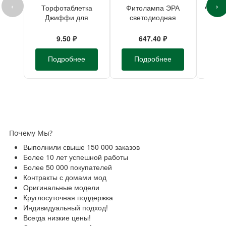
‹
›
Торфотаблетка
Фитолампа ЭРА
Фитос
Джиффи для
светодиодная
св
рассады d-24мм
красно-синего
лине
спектра 14Вт Е27
синег
9.50 ₽
647.40 ₽
Подробнее
Подробнее
П
Почему Мы?
Выполнили свыше 150 000 заказов
Более 10 лет успешной работы
Более 50 000 покупателей
Контракты с домами мод
Оригинальные модели
Круглосуточная поддержка
Индивидуальный подход!
Всегда низкие цены!