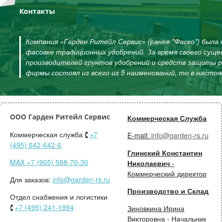
Контакты
Компания «Гарден Ритейл Сервис» (ранее "Фаско") была 
фасовке традиционных удобрений. За время своего суще
производителей грунтов удобрений и средств защиты 
фирмы состоял из всего из 5 наименований, то в насто
ООО Гарден Ритейл Сервис
Коммерческая Служба
Коммерческая служба 🕻
+7
E-mail:
info@garden-rs.ru
(495) 642-642-6
Глинский Константин
MAX +7 (905) 588-70-30
Николаевич
-
Коммерческий директор
Для заказов:
info@garden-rs.ru
Производство и Склад
Отдел снабжения и логистики
🕻
+7 (495) 241-1994
Зиновкина Ирина
Викторовна - Начальник