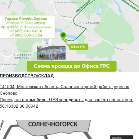
ПРОИЗВОДСТВО/СКЛАД
141504, Московская область, Солнечногорский район, деревня
Снопово
Проезд на автомобиле: GPS координаты для вашего навигатора:
56.13302 36.96942