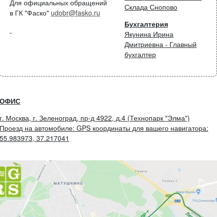
Для официальных обращений
Склада Снопово
в ГК "Фаско"
udobr@fasko.ru
Бухгалтерия
Якунина Ирина
Дмитриевна - Главный
бухгалтер
ОФИС
г. Москва, г. Зеленоград, пр-д 4922, д.4 (Технопарк "Элма")
Проезд на автомобиле: GPS координаты для вашего навигатора:
55.983973, 37.217041