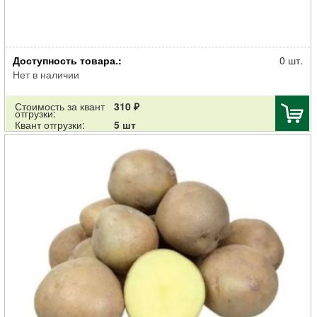
Картофель семенной Жуковский ранний 30-55мм суперэлита 2кг
Доступность товара.:
0 шт.
Нет в наличии
Стоимость за квант
310 ₽
отгрузки:
Квант отгрузки:
5 шт