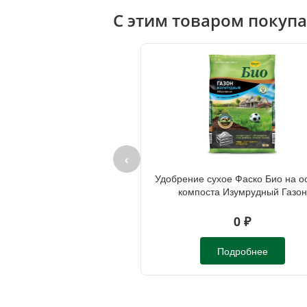
С этим товаром покуп
‹
Удобрение сухое Фаско Био на о
компоста Изумрудный Газон
органоминеральное 5л
0 ₽
Подробнее