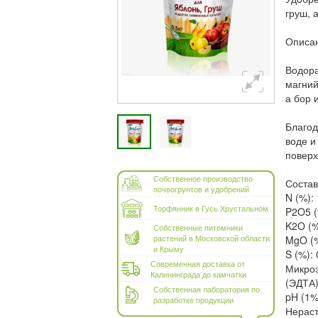
груш, 
Описан
Водора
магний
а бор 
Благод
воде и
поверх
Собственное производство
Состав
почвогрунтов и удобрений
N (%):
Торфянник в Гусь Хрустальном
P2O5 (
K2O (%
Собственные питомники
растений в Московской области
MgO (%
и Крыму
S (%): 
Современная доставка от
Микроэ
Калининграда до камчатки
(ЭДТА)
Собственная лаборатория по
pH (1% 
разработке продукции
Нераст