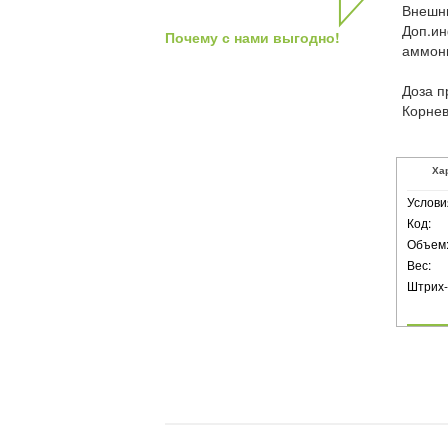
Внешни
Доп.ин
Почему с нами выгодно!
аммони
Доза п
Корнев
Ха
Услови
Код:
Объем
Вес:
Штрих-