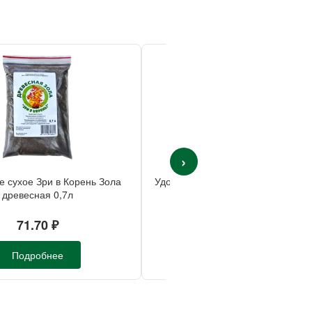
›
 сухое Зри в Корень Зола
Удобрение сухое Фаско Куриный 
древесная 0,7л
гранулы 10кг
71.70 ₽
439.60 ₽
Подробнее
Подробнее