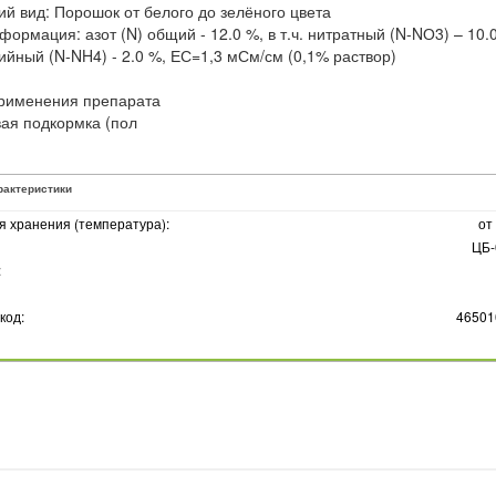
й вид: Порошок от белого до зелёного цвета
формация: азот (N) общий - 12.0 %, в т.ч. нитратный (N-NО3) – 10.
йный (N-NH4) - 2.0 %, ЕС=1,3 мСм/см (0,1% раствор)
рименения препарата
ая подкормка (пол
рактеристики
я хранения (температура):
от
ЦБ-
:
код:
46501