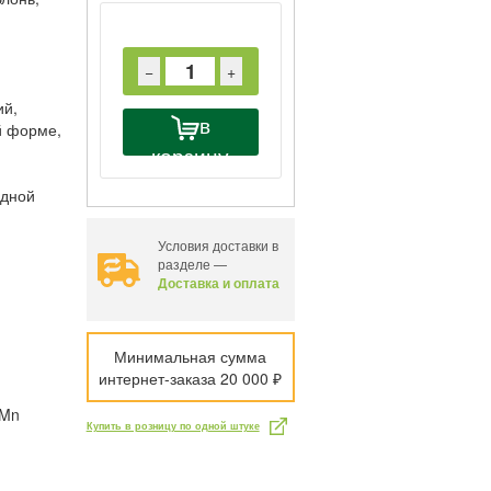
−
+
ий,
в
й форме,
корзину
одной
Условия доставки в
разделе —
Доставка и оплата
Минимальная сумма
интернет-заказа 20 000 ₽
 Mn
Купить в розницу по одной штуке