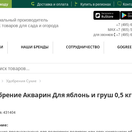
-коду
Доставка и оплата
Купить в регионах
Конт
нальный производитель
+7 (495) 
 товаров для сада и огорода
MAX +7 (905) 
для звонков 🕻 +7 (495) 
ИИ
НАШИ БРЕНДЫ
СОТРУДНИЧЕСТВО
GOGREE
Удобрения Сухие
брение Акварин Для яблонь и груш 0,5 кг
л:
431404
ние:
ние предназначено для подкормок поливом или опрыскиванием яб