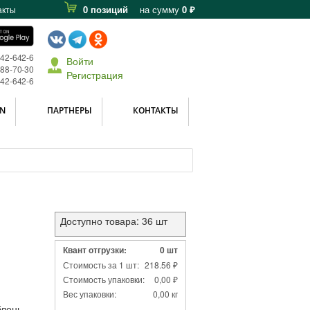
0 позиций
на сумму
0 ₽
акты
642-642-6
Войти
588-70-30
Регистрация
642-642-6
N
ПАРТНЕРЫ
КОНТАКТЫ
Доступно товара: 36 шт
Квант отгрузки:
0 шт
Стоимость за 1 шт:
218.56 ₽
Стоимость упаковки:
0,00 ₽
Вес упаковки:
0,00 кг
лонь,