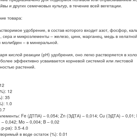
айвы и других семечковых культур, в течение всей вегетации.
ие товара:
створимое удобрение, в состав которого входит азот, фосфор, кал
, сера и микроэлементы – железо, цинк, марганец, медь в хелатно
и молибден – в минеральной.
аря кислой реакции (рН) удобрения, оно легко растворяется в хол
 более эффективно усваивается корневой системой или листовой
ностью растений.
 12
%): 12
): 35
): 1.0
0.7
лементы: Fe (ДТПА) – 0,054; Zn (ЭДТА) – 0,014; Cu (ЭДТА) – 0,01;
 – 0,042; Mo – 0,004; B – 0,02
p-pa): 3.5-4.0
воримый в воде остаток (%): 0.01