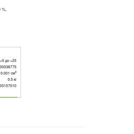
0 %,
 +5 до +25
00038775
3
0.001 см
0.5 кг
00157010