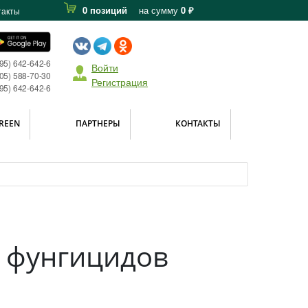
0 позиций
на сумму
0 ₽
такты
495) 642-642-6
Войти
05) 588-70-30
Регистрация
495) 642-642-6
REEN
ПАРТНЕРЫ
КОНТАКТЫ
 фунгицидов