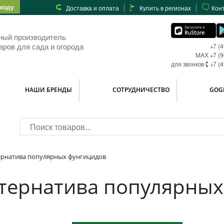
-коду
Доставка и оплата
Купить в регионах
Кон
ный производитель
аров для сада и огорода
+7 (
MAX +7 (9
для звонков 🕻 +7 (
НАШИ БРЕНДЫ
СОТРУДНИЧЕСТВО
GOG
ернатива популярных фунгицидов
тернатива популярных