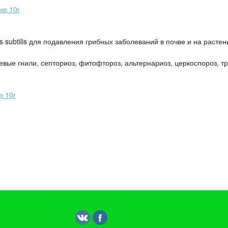
ир 10г
s subtilis для подавления грибных заболеваний в почве и на растен
ые гнили, септориоз, фитофтороз, альтернариоз, церкоспороз, тр
р 10г