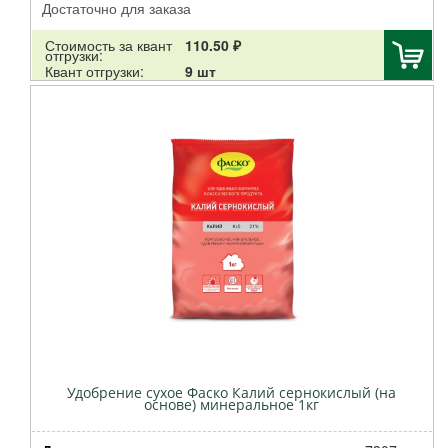
Достаточно для заказа
Грин Эпл
Доктор Робик
Стоимость за квант
110.50 ₽
отгрузки:
Добрая сила
Квант отгрузки:
9 шт
Салина Трейд
Рости
СуперГриль
Шашлык-машлык
Стимакс
НУТРИТЕХ МИНИ
Аминомакс
Осмокот
Баренбург
ДокторГрин
Дар Света
Коренево
Зри в корень
Удобрение сухое Фаско Калий сернокислый (на
основе) минеральное 1кг
Гавриш
Fiskars