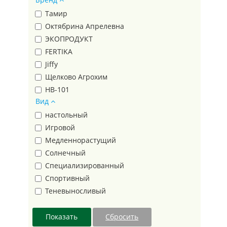
Родничок
Тамир
Сирень
Октябрина Апрелевна
Трапеция
ЭКОПРОДУКТ
Треугольник
FERTIKA
Фаско 5М
Jiffy
ФАСКО БИО
Щелково Агрохим
Фиджи
HB-101
Вид
Цветочное счастье
ИнГрин
Эко Стандарт
настольный
Чистая Энергия
Игровой
Ависта
Медленнорастущий
Эвис
Солнечный
Террасол
Специализированный
Огородник®
Спортивный
Полипласт
Теневыносливый
НВМ
пакет
МегаПласт
банка