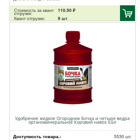
MILTON
Стоимость за квант
110.50 ₽
Баркинвуд
отгрузки:
Квант отгрузки:
9 шт
Альтернатива
РАДИАН
Гарден Ритейл Сервис
Протэкт
Латина
Ярмарка Тверь
Эви
Файбер Фэмили
Велес
Семко
Cellfast
Аэлита
Август
Удобрение жидкое Огородник Бочка и четыре ведра
Ортон
органоминеральное Коровий навоз 0,6л
Кострома пластик
Эра
Доступность товара.:
5530 шт.