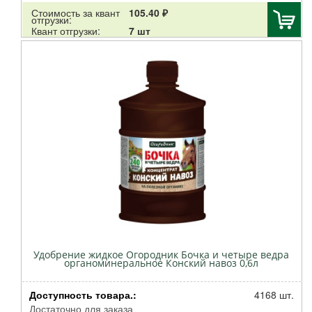
Бона Форте
Стоимость за квант
105.40 ₽
отгрузки:
Щедрая Земля НЦС
Квант отгрузки:
7 шт
Брос
ПО Работекс
Нэст-м
АРМОЛЬ
ДИХЛОФОС
Аминосил
Сантино
Клаус
Дарвин
No name
Декоративная Коллекция
Зеленый ковер
ОЖЗ
Удобрение жидкое Огородник Бочка и четыре ведра
органоминеральное Конский навоз 0,6л
GREEN APPLE
Буйские удобрения
Доступность товара.:
4168 шт.
Тут био
Достаточно для заказа