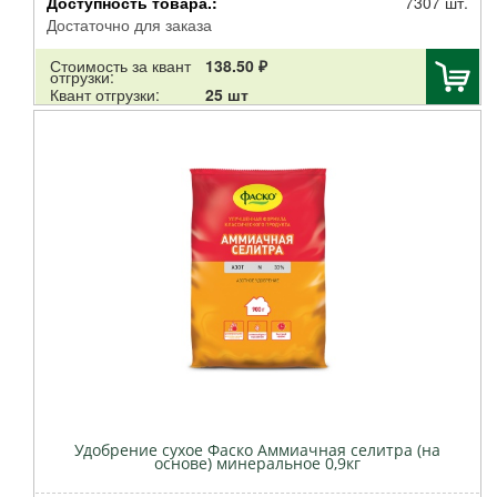
Доступность товара.:
7307 шт.
GREEN BELT
Достаточно для заказа
КИЛЛ ФОРС
Стоимость за квант
138.50 ₽
Дарит
отгрузки:
Квант отгрузки:
25 шт
БХЗ
Агросинтез
Удобрение сухое Фаско Аммиачная селитра (на
основе) минеральное 0,9кг