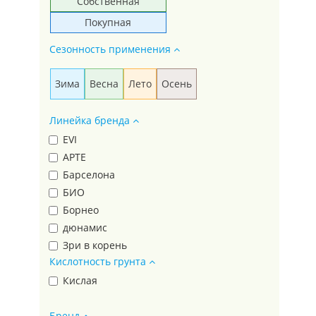
Собственная
Покупная
Сезонность применения
Зима
Весна
Лето
Осень
Линейка бренда
EVI
АРТЕ
Барселона
БИО
Борнео
дюнамис
Зри в корень
Кислотность грунта
КРЕПЫШ
лондон
Кислая
Лондон
Бренд
МАЛЫШОК