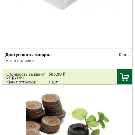
Пленка МегаПласт для парника рукав п/э P-100мкн, w-1,5х2м
Доступность товара.:
прозрачная 10м
0 шт.
Нет в наличии
Стоимость за квант
565.90 ₽
отгрузки:
Квант отгрузки:
1 шт