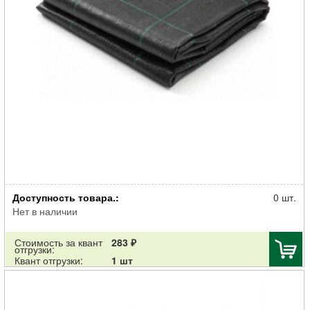
Агроткань МегаПласт застилочная P-100г/м2 w-1,6м черный 5м
Доступность товара.:
0 шт.
Нет в наличии
Стоимость за квант
283 ₽
отгрузки:
Квант отгрузки:
1 шт