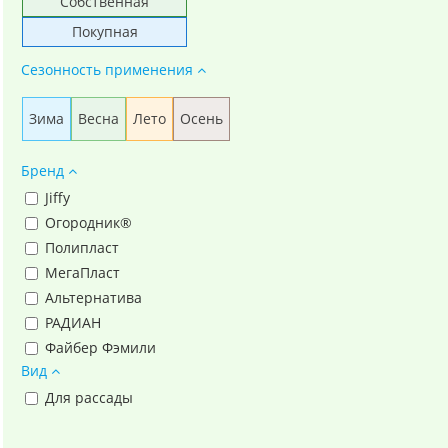
Собственная
Покупная
Сезонность применения
Зима
Весна
Лето
Осень
Бренд
Jiffy
Огородник®
Полипласт
МегаПласт
Альтернатива
РАДИАН
Файбер Фэмили
Вид
Кострома пластик
Эра
Для рассады