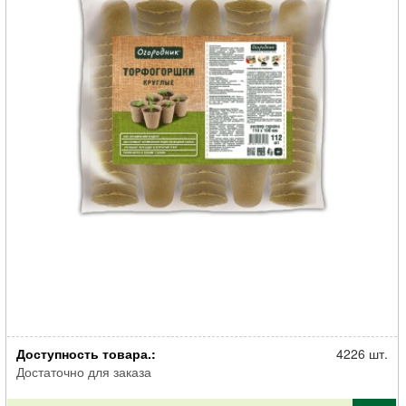
Торфогоршки Огородник 110*100 круглые (1 шт = 112 торфогоршков)
Доступность товара.:
4226 шт.
Достаточно для заказа