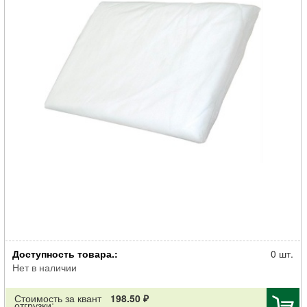
Материал укрывной МегаПласт Спанбонд P-17г/м2 w-3,2м белый
Доступность товара.:
10м
0 шт.
Нет в наличии
Стоимость за квант
198.50 ₽
отгрузки: