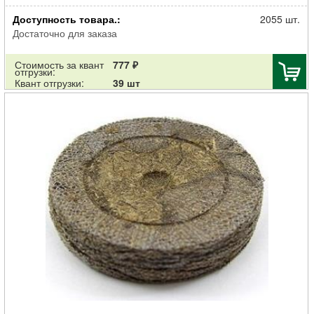
Торфогоршки Огородник 80*80 круглые (1шт = 180 торфогоршков)
Доступность товара.:
2055 шт.
Достаточно для заказа
Стоимость за квант
777 ₽
отгрузки:
Квант отгрузки:
39 шт