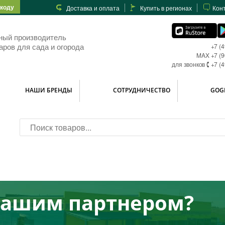
-коду
Доставка и оплата
Купить в регионах
Кон
ный производитель
аров для сада и огорода
+7 (
MAX +7 (9
для звонков 🕻 +7 (
НАШИ БРЕНДЫ
СОТРУДНИЧЕСТВО
GOG
 нашим партнером?