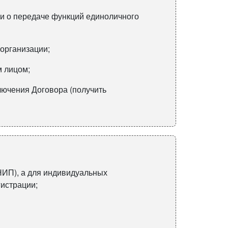
ли о передаче функций единоличного
 организации;
м лицом;
лючения Договора (получить
НИП), а для индивидуальных
гистрации;