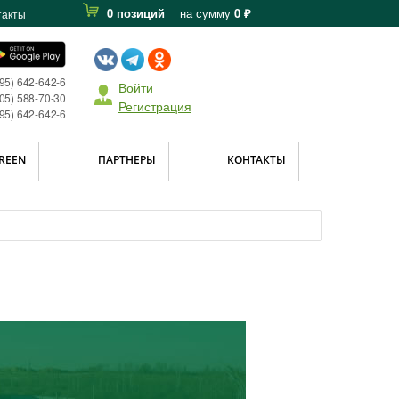
0 позиций
на сумму
0 ₽
такты
495) 642-642-6
Войти
05) 588-70-30
Регистрация
495) 642-642-6
REEN
ПАРТНЕРЫ
КОНТАКТЫ