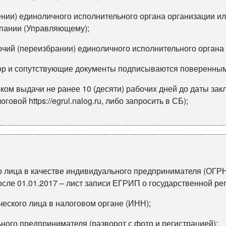
ении) единоличного исполнительного органа организации и
пании (Управляющему);
очий (переизбрании) единоличного исполнительного органа
вор и сопутствующие документы подписываются поверенны
ком выдачи не ранее 10 (десяти) рабочих дней до даты зак
вой https://egrul.nalog.ru, либо запросить в СБ);
го лица в качестве индивидуального предпринимателя (ОГР
сле 01.01.2017 – лист записи ЕГРИП о государственной ре
ческого лица в налоговом органе (ИНН);
ного предпринимателя (разворот с фото и регистрацией);