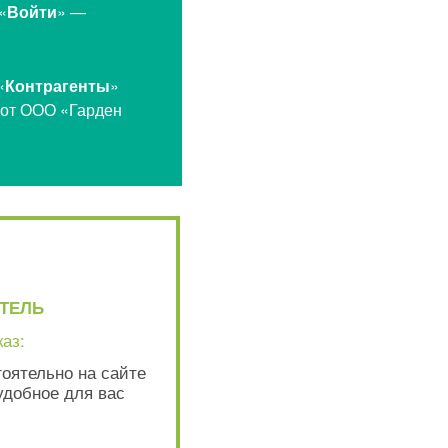
«
Войти
» —
«
Контрагенты
»
 от ООО «Гарден
ТЕЛЬ
каз:
оятельно на сайте
удобное для вас