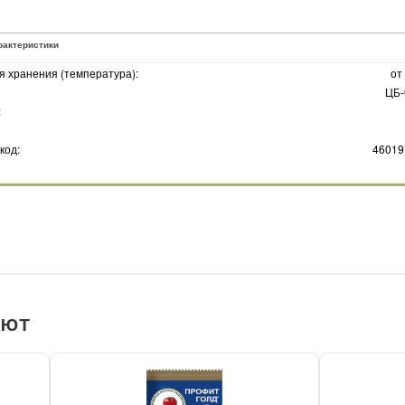
рактеристики
я хранения (температура):
от
ЦБ-
:
код:
46019
ают