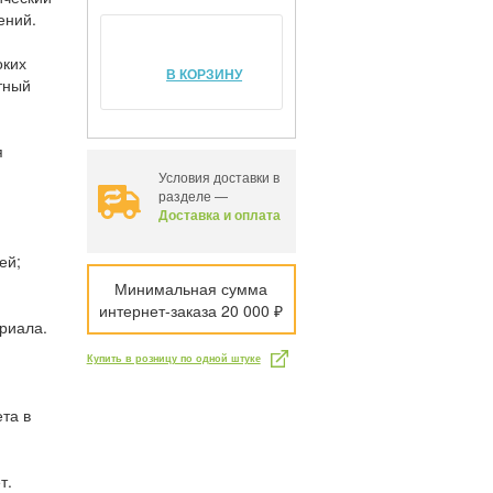
ений.
оких
В КОРЗИНУ
тный
я
Условия доставки в
разделе —
Доставка и оплата
ей;
Минимальная сумма
интернет-заказа 20 000 ₽
риала.
Купить в розницу по одной штуке
ета в
т.