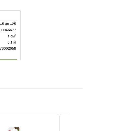
 +5 до +25
00046677
3
1 см
0.1 кг
76002058