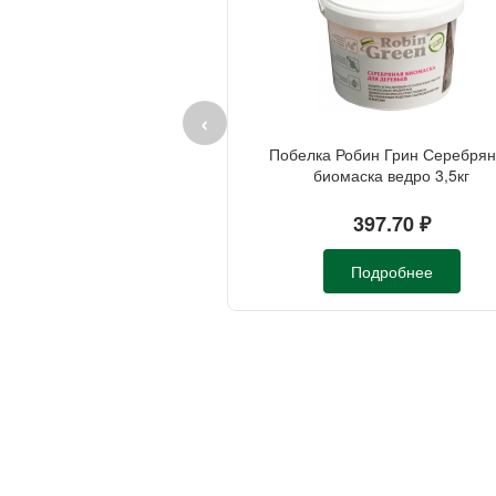
‹
Побелка Робин Грин Серебря
биомаска ведро 3,5кг
397.70 ₽
Подробнее