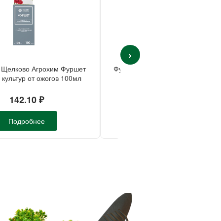
›
 Щелково Агрохим Фуршет
Фунгицид Щелково Агрохим ИН
 культур от ожогов 100мл
(Бордоская)для всех культур
комплексный 50мл
142.10 ₽
164.80 ₽
Подробнее
Подробнее