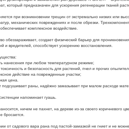
ат, который предназначен для ускорения регенерации тканей раст
яется при возникновении трещин от экстремально низких или выс
атур, механических повреждениях и после обрезки. Трехкомпонен
 обеспечивает комплексное воздействие.
во обеззараживает, создает физический барьер для проникновени
ий и вредителей, способствует ускорению восстановления.
ущества:
ть нанесения при любом температурном режиме;
 токсичность и безопасность для растений, пчел и прочих опылител
ксное действие на поврежденные участки;
кая цена.
 подсушивает раны, надёжно замазывает при малом расходе мате
систенции напоминает гуашь.
наносится, ничем не пахнет, на дереве из-за своего коричневого цв
не бросается.
чии от садового вара рана под пастой-замазкой не гниет и не мокне