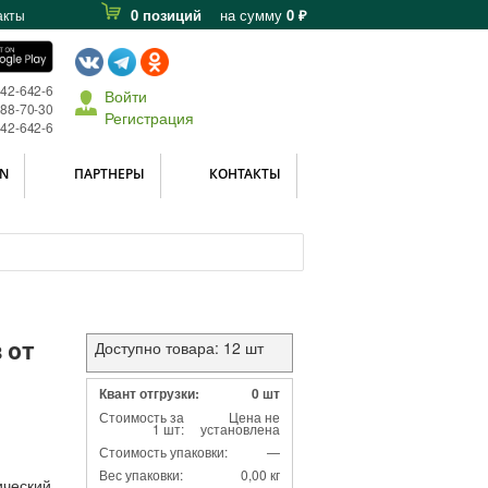
0 позиций
на сумму
0 ₽
акты
642-642-6
Войти
588-70-30
Регистрация
642-642-6
N
ПАРТНЕРЫ
КОНТАКТЫ
 от
Доступно товара: 12 шт
Квант отгрузки:
0 шт
Стоимость за
Цена не
1 шт:
установлена
Стоимость упаковки:
—
Вес упаковки:
0,00 кг
ический