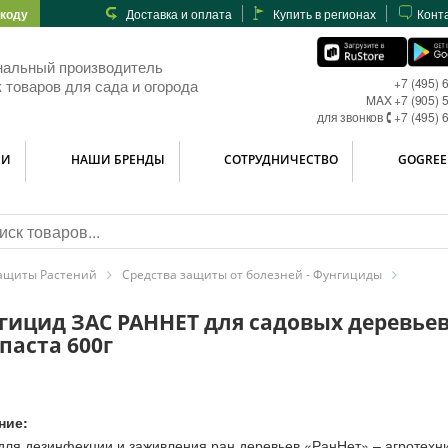
-коду
Доставка и оплата
Купить в регионах
Конт
нальный производитель
+7 (495) 
 товаров для сада и огорода
MAX +7 (905) 
для звонков 🕻 +7 (495) 
ИИ
НАШИ БРЕНДЫ
СОТРУДНИЧЕСТВО
GOGREE
ащиты Растений
Средства защиты от болезней - Фунгициды
гицид ЗАС РАННЕТ для садовых деревьев
паста 600г
ние:
для дезинфекции и заживления ран деревьев «РанНет» – агротехн