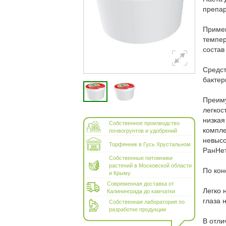
препар
Примен
темпер
состав
Средст
бактер
Преим
легкос
низкая
Собственное производство
компле
почвогрунтов и удобрений
невысо
Торфянник в Гусь Хрустальном
РанНет
Собственные питомники
растений в Московской области
По кон
и Крыму
Современная доставка от
Легко 
Калининграда до камчатки
глаза 
Собственная лаборатория по
разработке продукции
В отли