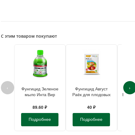
С этим товаром покупают
‹
›
Фунгицид Зеленое
Фунгицид Август
Фун
мыло Инта Вир
Раёк для плодовых
БЭЛТ 
250мл
от парши 2мл (шт)
Клима
89.60 ₽
40 ₽
Подробнее
Подробнее
П