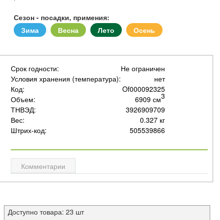
Сезон - посадки, примения:
Зима
Весна
Лето
Осень
Срок годности:
Не ограничен
Условия хранения (температура):
нет
Код:
Of000092325
3
Объем:
6909 см
ТНВЭД:
3926909709
Вес:
0.327 кг
Штрих-код:
505539866
Комментарии
Доступно товара: 23 шт