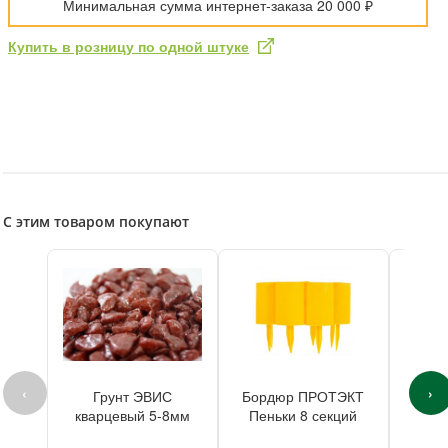
Минимальная сумма интернет-заказа 20 000 ₽
Купить в розницу по одной штуке
С этим товаром покупают
‹
›
Грунт ЭВИС
Бордюр ПРОТЭКТ
Бор
кварцевый 5-8мм
Пеньки 8 секций
Пен
бордовый 400г
пластик h15см
пласт