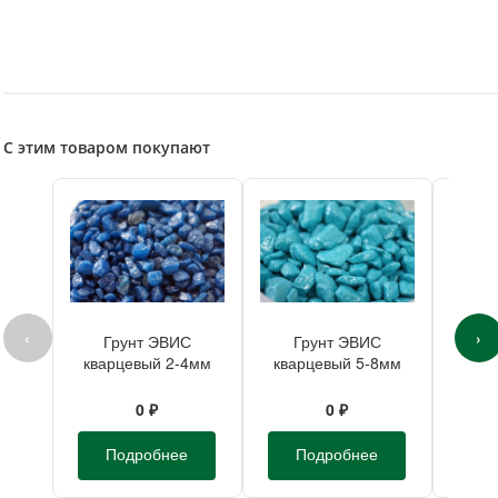
С этим товаром покупают
‹
›
Грунт ЭВИС
Грунт ЭВИС
П
кварцевый 2-4мм
кварцевый 5-8мм
квар
синий 400г
бирюза 400г
бо
0 ₽
0 ₽
Подробнее
Подробнее
П