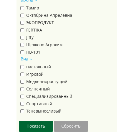
Родничок
Тамир
Сирень
Октябрина Апрелевна
Трапеция
ЭКОПРОДУКТ
Треугольник
FERTIKA
Фаско 5М
Jiffy
ФАСКО БИО
Щелково Агрохим
Фиджи
HB-101
Вид
Цветочное счастье
ИнГрин
Эко Стандарт
настольный
Чистая Энергия
Игровой
Ависта
Медленнорастущий
Эвис
Солнечный
Террасол
Специализированный
Огородник®
Спортивный
Полипласт
Теневыносливый
НВМ
пакет
МегаПласт
банка