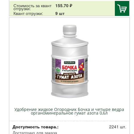
Бона Форте
Стоимость за квант
155.70 ₽
отгрузки:
Щедрая Земля НЦС
Квант отгрузки:
9 шт
Брос
ПО Работекс
Нэст-м
АРМОЛЬ
ДИХЛОФОС
Аминосил
Сантино
Клаус
Дарвин
No name
Декоративная Коллекция
Зеленый ковер
ОЖЗ
Удобрение жидкое Огородник Бочка и четыре ведра
органоминеральное гумат азота 0,6л
GREEN APPLE
Буйские удобрения
Доступность товара.:
2241 шт.
Тут био
Достаточно для заказа