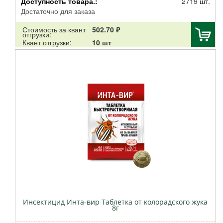
Доступность товара.:
2719 шт.
GREEN BELT
Достаточно для заказа
КИЛЛ ФОРС
Стоимость за квант
502.70 ₽
Дарит
отгрузки:
Квант отгрузки:
10 шт
БХЗ
Агросинтез
Инсектицид Инта-вир Таблетка от колорадского жука
8г