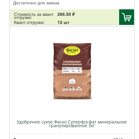
Достаточно для заказа
Грин Эпл
Доктор Робик
Стоимость за квант
266.50 ₽
отгрузки:
Добрая сила
Квант отгрузки:
12 шт
Салина Трейд
Рости
СуперГриль
Шашлык-машлык
Стимакс
НУТРИТЕХ МИНИ
Аминомакс
Осмокот
Баренбург
ДокторГрин
Дар Света
Коренево
Зри в корень
Удобрение сухое Фаско Суперфосфат минеральное
гранулированное 3кг
Гавриш
Fiskars