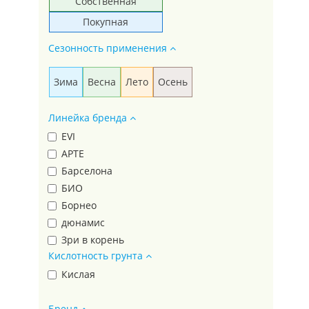
Собственная
Покупная
Сезонность применения
Зима
Весна
Лето
Осень
Линейка бренда
EVI
АРТЕ
Барселона
БИО
Борнео
дюнамис
Зри в корень
Кислотность грунта
КРЕПЫШ
лондон
Кислая
Лондон
Бренд
МАЛЫШОК