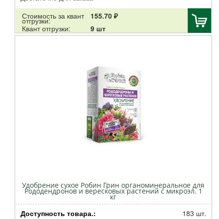
MILTON
Стоимость за квант
155.70 ₽
Баркинвуд
отгрузки:
Квант отгрузки:
9 шт
Альтернатива
РАДИАН
Гарден Ритейл Сервис
Протэкт
Латина
Ярмарка Тверь
Эви
Файбер Фэмили
Велес
Семко
Cellfast
Аэлита
Август
Удобрение сухое Робин Грин органоминеральное для
Ортон
Рододендронов и вересковых растений с микроэл. 1
кг
Кострома пластик
Эра
Доступность товара.:
183 шт.