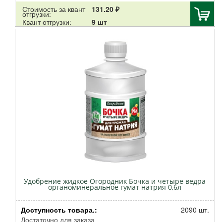
Бона Форте
Стоимость за квант
131.20 ₽
отгрузки:
Щедрая Земля НЦС
Квант отгрузки:
9 шт
Брос
ПО Работекс
Нэст-м
АРМОЛЬ
ДИХЛОФОС
Аминосил
Сантино
Клаус
Дарвин
No name
Декоративная Коллекция
Зеленый ковер
ОЖЗ
Удобрение жидкое Огородник Бочка и четыре ведра
органоминеральное гумат натрия 0,6л
GREEN APPLE
Буйские удобрения
Доступность товара.:
2090 шт.
Тут био
Достаточно для заказа