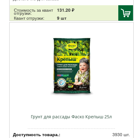
MILTON
Стоимость за квант
131.20 ₽
Баркинвуд
отгрузки:
Квант отгрузки:
9 шт
Альтернатива
РАДИАН
Гарден Ритейл Сервис
Протэкт
Латина
Ярмарка Тверь
Эви
Файбер Фэмили
Велес
Семко
Cellfast
Аэлита
Август
Грунт для рассады Фаско Крепыш 25л
Ортон
Кострома пластик
Эра
Доступность товара.:
3930 шт.