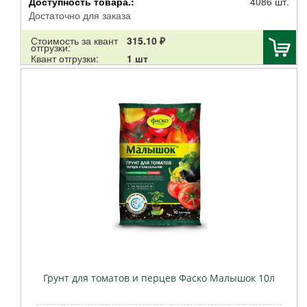
Доступность товара.:
4086 шт.
GREEN BELT
Достаточно для заказа
КИЛЛ ФОРС
Стоимость за квант
315.10 ₽
Дарит
отгрузки:
Квант отгрузки:
1 шт
БХЗ
Агросинтез
Грунт для томатов и перцев Фаско Малышок 10л