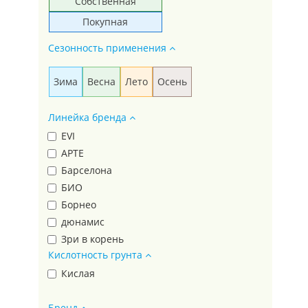
Собственная
Покупная
Сезонность применения
Зима
Весна
Лето
Осень
Линейка бренда
EVI
АРТЕ
Барселона
БИО
Борнео
дюнамис
Зри в корень
Кислотность грунта
КРЕПЫШ
лондон
Кислая
Лондон
Бренд
МАЛЫШОК