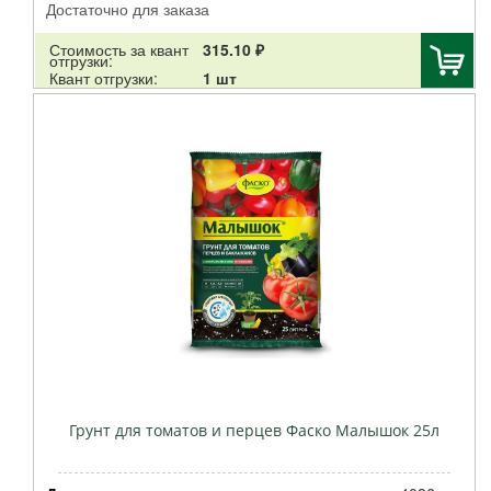
Достаточно для заказа
Грин Эпл
Доктор Робик
Стоимость за квант
315.10 ₽
отгрузки:
Добрая сила
Квант отгрузки:
1 шт
Салина Трейд
Рости
СуперГриль
Шашлык-машлык
Стимакс
НУТРИТЕХ МИНИ
Аминомакс
Осмокот
Баренбург
ДокторГрин
Дар Света
Коренево
Зри в корень
Грунт для томатов и перцев Фаско Малышок 25л
Гавриш
Fiskars