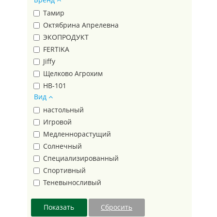
Родничок
Тамир
Сирень
Октябрина Апрелевна
Трапеция
ЭКОПРОДУКТ
Треугольник
FERTIKA
Фаско 5М
Jiffy
ФАСКО БИО
Щелково Агрохим
Фиджи
HB-101
Вид
Цветочное счастье
ИнГрин
Эко Стандарт
настольный
Чистая Энергия
Игровой
Ависта
Медленнорастущий
Эвис
Солнечный
Террасол
Специализированный
Огородник®
Спортивный
Полипласт
Теневыносливый
НВМ
пакет
МегаПласт
банка