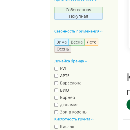
Собственная
Покупная
Сезонность применения
Зима
Весна
Лето
Осень
Линейка бренда
EVI
АРТЕ
Барселона
БИО
Борнео
дюнамис
Зри в корень
Кислотность грунта
КРЕПЫШ
лондон
Кислая