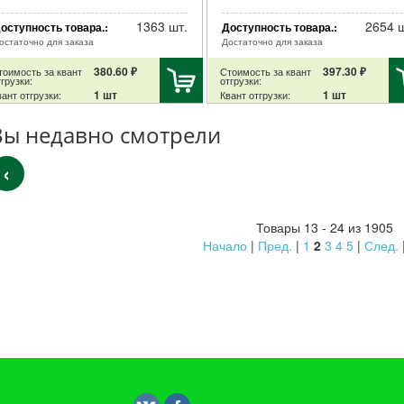
1363 шт.
2654 ш
оступность товара.:
Доступность товара.:
остаточно для заказа
Достаточно для заказа
380.60 ₽
397.30 ₽
тоимость за квант
Стоимость за квант
грузки:
отгрузки:
1 шт
1 шт
ант отгрузки:
Квант отгрузки:
Вы недавно смотрели
‹
Товары 13 - 24 из 1905
Начало
|
Пред.
|
1
2
3
4
5
|
След.