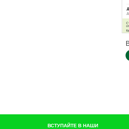
VipSet
Д
Агросад
Д
Бона Форте
С
Щедрая Земля НЦС
от
Кв
Брос
ПО Работекс
Нэст-м
АРМОЛЬ
ДИХЛОФОС
Аминосил
Сантино
Клаус
Дарвин
No name
Декоративная Коллекция
Зеленый ковер
ОЖЗ
ВСТУПАЙТЕ В НАШИ
GREEN APPLE