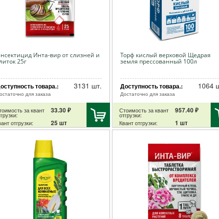
нсектицид Инта-вир от слизней и
Торф кислый верховой Щедрая
литок 25г
земля прессованный 100л
3131 шт.
1064 ш
оступность товара.:
Доступность товара.:
остаточно для заказа
Достаточно для заказа
33.30 ₽
957.40 ₽
тоимость за квант
Стоимость за квант
грузки:
отгрузки:
25 шт
1 шт
ант отгрузки:
Квант отгрузки: