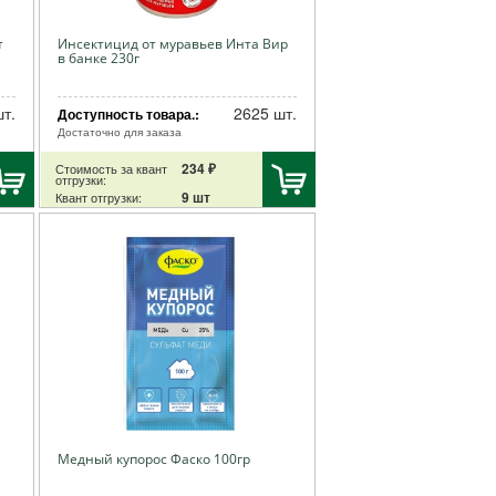
т
Инсектицид от муравьев Инта Вир
в банке 230г
т.
2625 шт.
Доступность товара.:
Достаточно для заказа
234 ₽
Стоимость за квант
отгрузки:
9 шт
Квант отгрузки:
Медный купорос Фаско 100гр