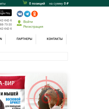
0 позиций
на сумму
0 ₽
акты
642-642-6
Войти
588-70-30
Регистрация
642-642-6
N
ПАРТНЕРЫ
КОНТАКТЫ