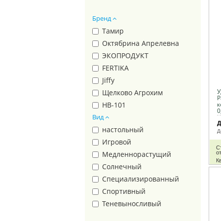
Лондон
Бренд
МАЛЫШОК
Родничок
Тамир
Сирень
Октябрина Апрелевна
Трапеция
ЭКОПРОДУКТ
Треугольник
FERTIKA
Фаско 5М
Jiffy
У
ФАСКО БИО
Щелково Агрохим
Р
Фиджи
HB-101
к
0
Вид
Цветочное счастье
ИнГрин
Д
Эко Стандарт
настольный
Д
Чистая Энергия
Игровой
С
от
Ависта
Медленнорастущий
Кв
Эвис
Солнечный
Террасол
Специализированный
Огородник®
Спортивный
Полипласт
Теневыносливый
НВМ
пакет