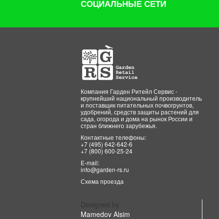
СОЦИАЛЬНЫЕ СЕТИ
Буйские удобрения
Тут био
MILTON
Баркинвуд
Альтернатива
РАДИАН
Гарден Ритейл Сервис
Компания Гарден Ритейл Сервис -
Протэкт
крупнейший национальный производитель
Латина
и поставщик питательных почвогрунтов,
удобрений, средств защиты растений для
Ярмарка Тверь
сада, огорода и дома на рынок России и
стран ближнего зарубежья.
Эви
Контактные телефоны:
Файбер Фэмили
+7 (495) 642-642-6
+7 (800) 600-25-24
Велес
E-mail:
Семко
info@garden-rs.ru
Cellfast
Схема проезда
Аэлита
Август
Designed by
Mamedov Alsim
Ортон