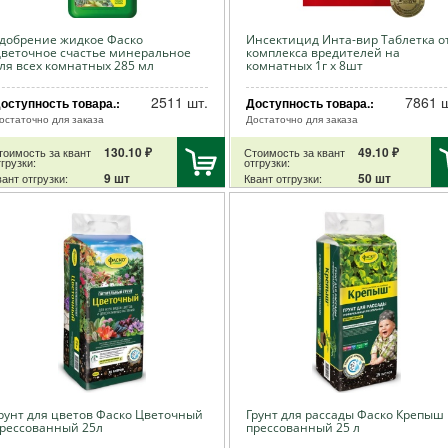
добрение жидкое Фаско
Инсектицид Инта-вир Таблетка о
веточное счастье минеральное
комплекса вредителей на
ля всех комнатных 285 мл
комнатных 1г х 8шт
2511 шт.
7861 ш
оступность товара.:
Доступность товара.:
остаточно для заказа
Достаточно для заказа
130.10 ₽
49.10 ₽
тоимость за квант
Стоимость за квант
грузки:
отгрузки:
9 шт
50 шт
ант отгрузки:
Квант отгрузки:
рунт для цветов Фаско Цветочный
Грунт для рассады Фаско Крепыш
рессованный 25л
прессованный 25 л