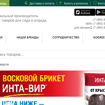
-коду
Доставка и оплата
Купить в регионах
Конт
нальный производитель
+7 (495) 
 товаров для сада и огорода
MAX +7 (905) 
для звонков 🕻 +7 (495) 
ИИ
НАШИ БРЕНДЫ
СОТРУДНИЧЕСТВО
GOGREE
оваров