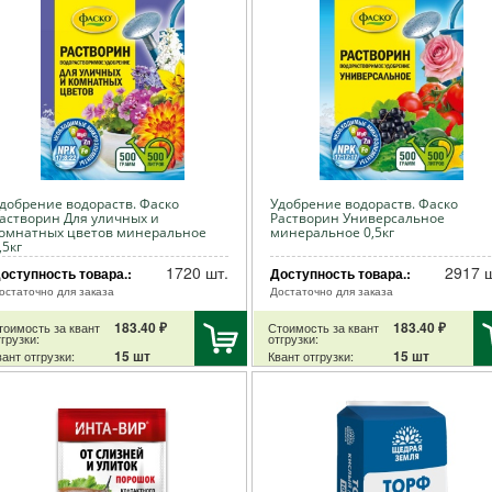
добрение водораств. Фаско
Удобрение водораств. Фаско
астворин Для уличных и
Растворин Универсальное
омнатных цветов минеральное
минеральное 0,5кг
,5кг
1720 шт.
2917 ш
оступность товара.:
Доступность товара.:
остаточно для заказа
Достаточно для заказа
183.40 ₽
183.40 ₽
тоимость за квант
Стоимость за квант
грузки:
отгрузки:
15 шт
15 шт
ант отгрузки:
Квант отгрузки: